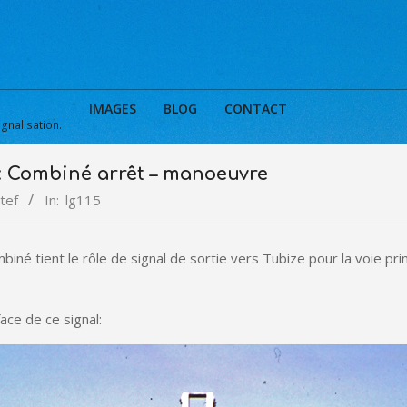
IMAGES
BLOG
CONTACT
ignalisation.
: Combiné arrêt – manoeuvre
tef
In:
lg115
biné tient le rôle de signal de sortie vers Tubize pour la voie pri
ace de ce signal: