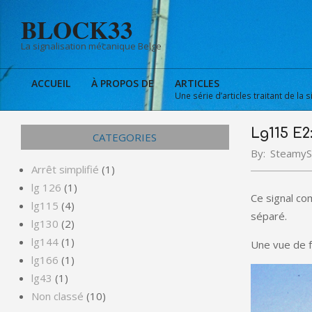
Skip
BLOCK33
to
content
La signalisation mécanique Belge
ACCUEIL
À PROPOS DE
ARTICLES
Une série d’articles traitant de la s
Primary
Navigation
Lg115 E2
Menu
CATEGORIES
By:
SteamyS
Arrêt simplifié
(1)
lg 126
(1)
Ce signal com
lg115
(4)
séparé.
lg130
(2)
lg144
(1)
Une vue de f
lg166
(1)
lg43
(1)
Non classé
(10)