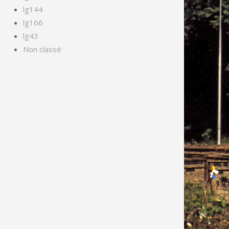
lg144
lg166
lg43
Non classé