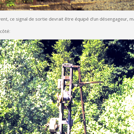
t, ce signal de sortie devrait être équipé d’un désengageur, m
côté: