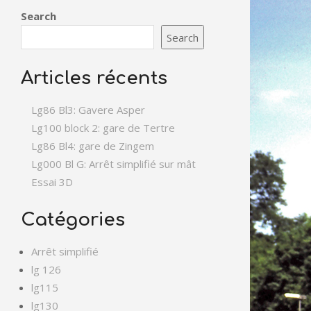
Search
Search
Articles récents
Lg86 Bl3: Gavere Asper
Lg100 block 2: gare de Tertre
Lg86 Bl4: gare de Zingem
Lg000 Bl G: Arrêt simplifié sur mât
Essai 3D
Catégories
Arrêt simplifié
lg 126
lg115
lg130