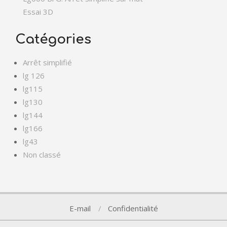
Essai 3D
Catégories
Arrêt simplifié
lg 126
lg115
lg130
lg144
lg166
lg43
Non classé
E-mail
Confidentialité