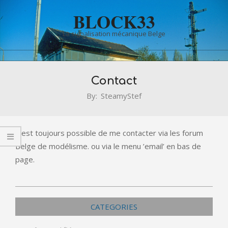
Skip
BLOCK33
to
content
La signalisation mécanique Belge
Primary
Contact
Navigation
Menu
By:
SteamyStef
Il est toujours possible de me contacter via les forum
Belge de modélisme. ou via le menu ’email’ en bas de
page.
2021-
12-
CATEGORIES
30