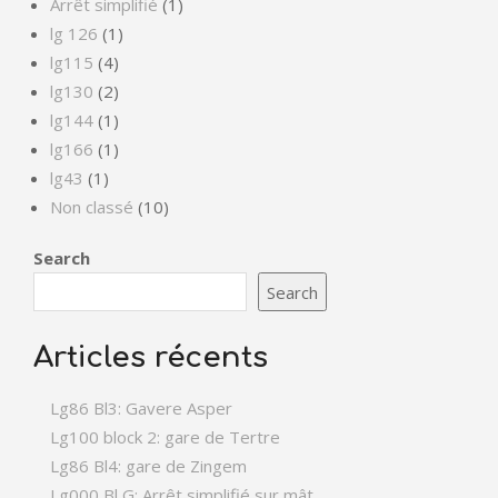
Arrêt simplifié
(1)
lg 126
(1)
lg115
(4)
lg130
(2)
lg144
(1)
lg166
(1)
lg43
(1)
Non classé
(10)
Search
Search
Articles récents
Lg86 Bl3: Gavere Asper
Lg100 block 2: gare de Tertre
Lg86 Bl4: gare de Zingem
Lg000 Bl G: Arrêt simplifié sur mât