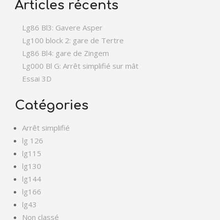
Articles récents
Lg86 Bl3: Gavere Asper
Lg100 block 2: gare de Tertre
Lg86 Bl4: gare de Zingem
Lg000 Bl G: Arrêt simplifié sur mât
Essai 3D
Catégories
Arrêt simplifié
lg 126
lg115
lg130
lg144
lg166
lg43
Non classé