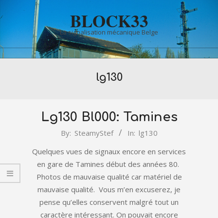
Skip
BLOCK33
to
content
La signalisation mécanique Belge
Primary
lg130
Navigation
Menu
Lg130 Bl000: Tamines
2022-
By:
SteamyStef
In:
lg130
01-
Quelques vues de signaux encore en services
01
en gare de Tamines début des années 80.
Photos de mauvaise qualité car matériel de
mauvaise qualité. Vous m’en excuserez, je
pense qu’elles conservent malgré tout un
caractère intéressant. On pouvait encore