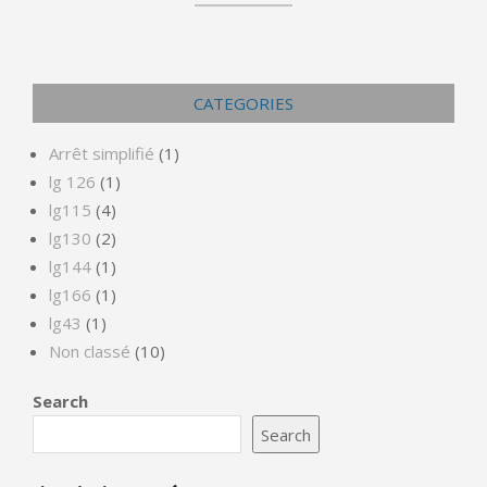
CATEGORIES
Arrêt simplifié
(1)
lg 126
(1)
lg115
(4)
lg130
(2)
lg144
(1)
lg166
(1)
lg43
(1)
Non classé
(10)
Search
Search