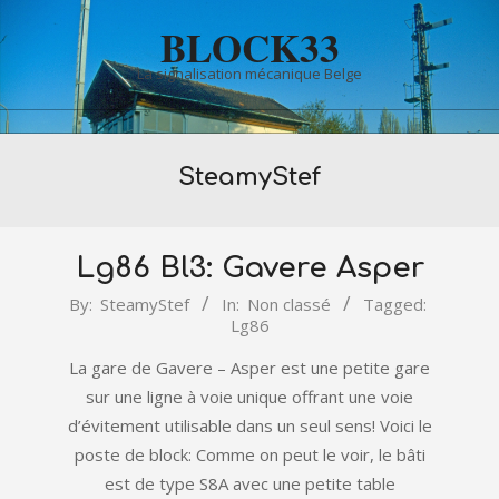
Skip
BLOCK33
to
content
La signalisation mécanique Belge
Primary
SteamyStef
Navigation
Menu
Lg86 Bl3: Gavere Asper
2022-
By:
SteamyStef
In:
Non classé
Tagged:
Lg86
01-
11
La gare de Gavere – Asper est une petite gare
sur une ligne à voie unique offrant une voie
d’évitement utilisable dans un seul sens! Voici le
poste de block: Comme on peut le voir, le bâti
est de type S8A avec une petite table