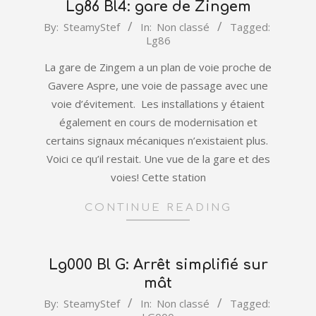
Lg86 Bl4: gare de Zingem
2022-
By:
SteamyStef
In:
Non classé
Tagged:
Lg86
01-
11
La gare de Zingem a un plan de voie proche de
Gavere Aspre, une voie de passage avec une
voie d’évitement. Les installations y étaient
également en cours de modernisation et
certains signaux mécaniques n’existaient plus.
Voici ce qu’il restait. Une vue de la gare et des
voies! Cette station
CONTINUE READING
Lg000 Bl G: Arrêt simplifié sur
mât
2022-
By:
SteamyStef
In:
Non classé
Tagged: