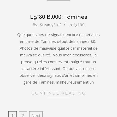
Lg130 Bl000: Tamines
2022-
By:
SteamyStef
In:
lg130
01-
Quelques vues de signaux encore en services
01
en gare de Tamines début des années 80.
Photos de mauvaise qualité car matériel de
mauvaise qualité. Vous m’en excuserez, je
pense qu’elles conservent malgré tout un
caractère intéressant. On pouvait encore
observer deux signaux d’arrêt simplifiés en
gare de Tamines, malheureusement un
CONTINUE READING
Posts
1
2
Next