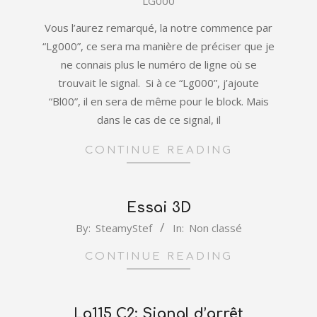
LG000
01-
11
Vous l’aurez remarqué, la notre commence par
“Lg000”, ce sera ma manière de préciser que je
ne connais plus le numéro de ligne où se
trouvait le signal. Si à ce “Lg000”, j’ajoute
“Bl00”, il en sera de même pour le block. Mais
dans le cas de ce signal, il
CONTINUE READING
Essai 3D
2022-
By:
SteamyStef
In:
Non classé
01-
CONTINUE READING
05
Lg115 C2: Signal d’arrêt