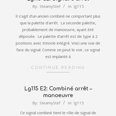
2022-
By:
SteamyStef
In:
lg115
01-
Il s’agit d’un ancien combiné ne comportant plus
02
que la palette d’arrêt. La seconde palette,
probablement de manoeuvre, ayant été
déposée. Le palette d’arrêt est de type à 2
positions avec trinocle intégré. Voici une vue de
face du signal: Comme on peut le voir, ce signal
est implanté à
CONTINUE READING
Lg115 E2: Combiné arrêt –
manoeuvre
2022-
By:
SteamyStef
In:
lg115
01-
Ce signal combiné tient le rôle de signal de
02