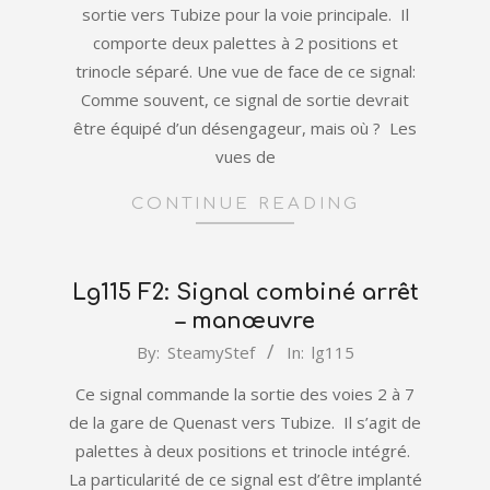
sortie vers Tubize pour la voie principale. Il
comporte deux palettes à 2 positions et
trinocle séparé. Une vue de face de ce signal:
Comme souvent, ce signal de sortie devrait
être équipé d’un désengageur, mais où ? Les
vues de
CONTINUE READING
Lg115 F2: Signal combiné arrêt
– manœuvre
2022-
By:
SteamyStef
In:
lg115
01-
Ce signal commande la sortie des voies 2 à 7
01
de la gare de Quenast vers Tubize. Il s’agit de
palettes à deux positions et trinocle intégré.
La particularité de ce signal est d’être implanté