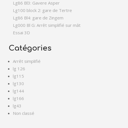
Lg86 Bl3: Gavere Asper
Lg100 block 2: gare de Tertre
Lg86 Bl4: gare de Zingem
Lg000 Bl G: Arrêt simplifié sur mât
Essai 3D
Catégories
Arrêt simplifié
lg 126
lg115
lg130
lg144
lg166
lg43
Non classé